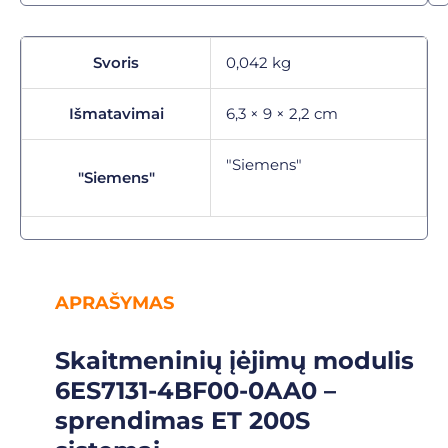
Svoris
0,042 kg
Išmatavimai
6,3 × 9 × 2,2 cm
"Siemens"
"Siemens"
APRAŠYMAS
Skaitmeninių įėjimų modulis
6ES7131-4BF00-0AA0 –
sprendimas ET 200S