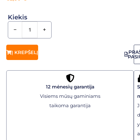
Kiekis
−
+
PRA
Į KREPŠELĮ
PAS
12 mėnesių garantija
Visiems mūsų gaminiams
taikoma garantija
J
y
a