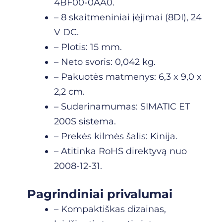
4BF00-0AA0.
– 8 skaitmeniniai įėjimai (8DI), 24
V DC.
– Plotis: 15 mm.
– Neto svoris: 0,042 kg.
– Pakuotės matmenys: 6,3 x 9,0 x
2,2 cm.
– Suderinamumas: SIMATIC ET
200S sistema.
– Prekės kilmės šalis: Kinija.
– Atitinka RoHS direktyvą nuo
2008-12-31.
Pagrindiniai privalumai
– Kompaktiškas dizainas,