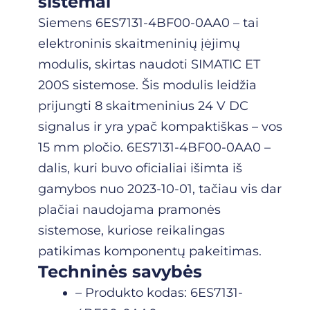
sistemai
Siemens 6ES7131-4BF00-0AA0 – tai
elektroninis skaitmeninių įėjimų
modulis, skirtas naudoti SIMATIC ET
200S sistemose. Šis modulis leidžia
prijungti 8 skaitmeninius 24 V DC
signalus ir yra ypač kompaktiškas – vos
15 mm pločio. 6ES7131-4BF00-0AA0 –
dalis, kuri buvo oficialiai išimta iš
gamybos nuo 2023-10-01, tačiau vis dar
plačiai naudojama pramonės
sistemose, kuriose reikalingas
patikimas komponentų pakeitimas.
Techninės savybės
– Produkto kodas: 6ES7131-