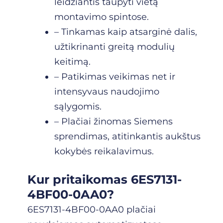
leidžiantis taupyti vietą
montavimo spintose.
– Tinkamas kaip atsarginė dalis,
užtikrinanti greitą modulių
keitimą.
– Patikimas veikimas net ir
intensyvaus naudojimo
sąlygomis.
– Plačiai žinomas Siemens
sprendimas, atitinkantis aukštus
kokybės reikalavimus.
Kur pritaikomas 6ES7131-
4BF00-0AA0?
6ES7131-4BF00-0AA0 plačiai