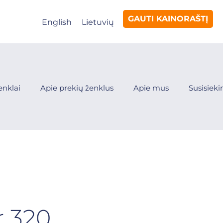
GAUTI KAINORAŠTĮ
English
Lietuvių
enklai
Apie prekių ženklus
Apie mus
Susisiek
r 320