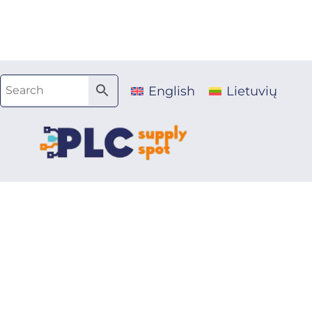
Pereiti
prie
turinio
English
Lietuvių