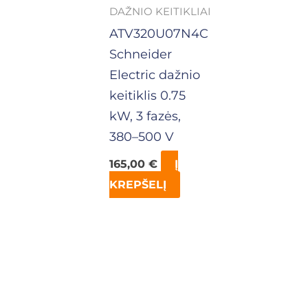
DAŽNIO KEITIKLIAI
ATV320U07N4C
Schneider
Electric dažnio
keitiklis 0.75
kW, 3 fazės,
380–500 V
165,00
€
Į
KREPŠELĮ