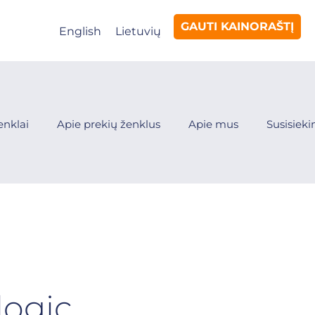
GAUTI KAINORAŠTĮ
English
Lietuvių
enklai
Apie prekių ženklus
Apie mus
Susisiek
ogic