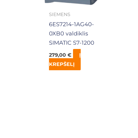
SIEMENS
6ES7214-1AG40-
0XB0 valdiklis
SIMATIC S7-1200
279,00
€
Į
KREPŠELĮ