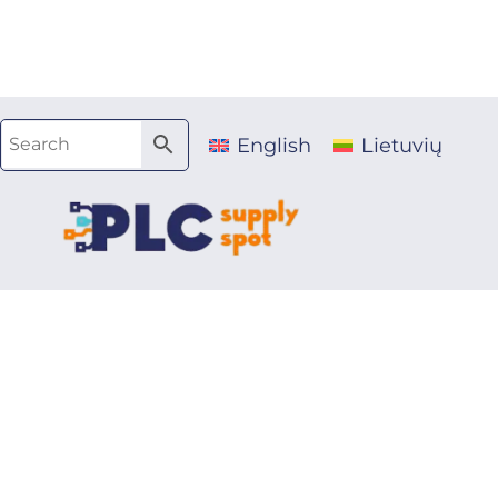
Pereiti
prie
turinio
English
Lietuvių