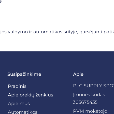
e
jos valdymo ir automatikos srityje, garsėjanti pat
Susipažinkime
Apie
PLC SUPPLY SPO
Pradinis
Įmonės kodas –
Apie prekių ženklus
305675435
Apie mus
PVM mokėtojo
Automatikos