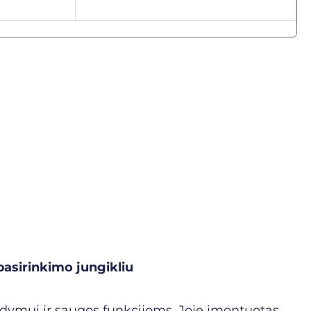
asirinkimo jungikliu
ldymui ir saugos funkcijoms. Joje įmontuotas