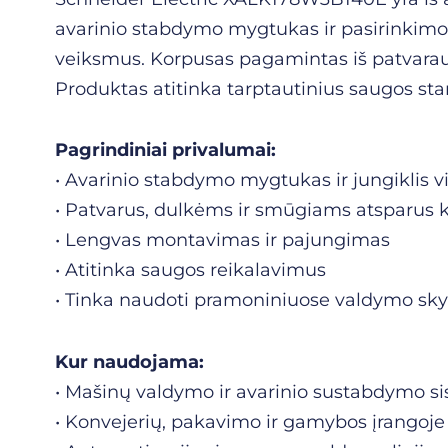
avarinio stabdymo mygtukas ir pasirinkimo jun
veiksmus. Korpusas pagamintas iš patvaraus
Produktas atitinka tarptautinius saugos sta
Pagrindiniai privalumai:
• Avarinio stabdymo mygtukas ir jungiklis
• Patvarus, dulkėms ir smūgiams atsparus 
• Lengvas montavimas ir pajungimas
• Atitinka saugos reikalavimus
• Tinka naudoti pramoniniuose valdymo sk
Kur naudojama:
• Mašinų valdymo ir avarinio sustabdymo s
• Konvejerių, pakavimo ir gamybos įrangoje