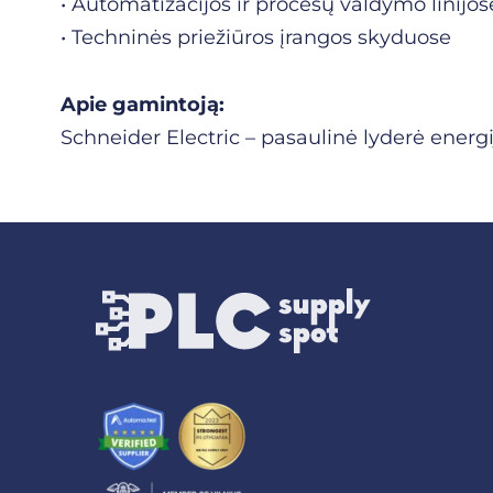
• Automatizacijos ir procesų valdymo linijos
• Techninės priežiūros įrangos skyduose
Apie gamintoją:
Schneider Electric – pasaulinė lyderė energi