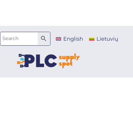
Pereiti
prie
turinio
English
Lietuvių