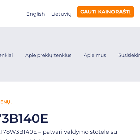
GAUTI KAINORAŠTĮ
English
Lietuvių
enklai
Apie prekių ženklus
Apie mus
Susisiek
IENŲ.
3B140E
K178W3B140E – patvari valdymo stotelė su