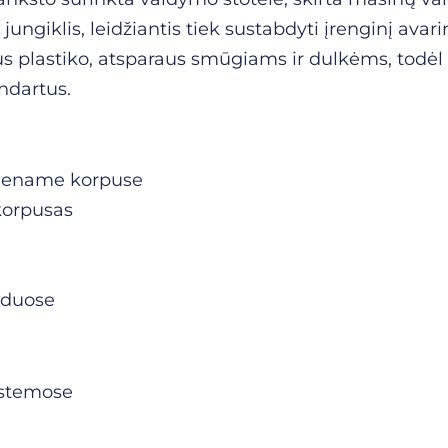
giklis, leidžiantis tiek sustabdyti įrenginį avarin
 plastiko, atsparaus smūgiams ir dulkėms, todėl 
ndartus.
 viename korpuse
korpusas
yduose
istemose