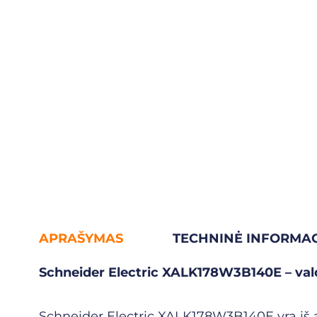
APRAŠYMAS
TECHNINĖ INFORMAC
Schneider Electric XALK178W3B140E – val
Schneider Electric XALK178W3B140E yra iš a