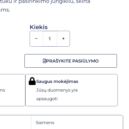
ku ir pasirinkimo jungikliu, skirta
ams.
Kiekis
−
+
PRAŠYKITE PASIŪLYMO
Saugus mokėjimas
ms
Jūsų duomenys yra
apsaugoti
Siemens