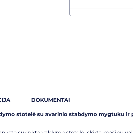
IJA
DOKUMENTAI
dymo stotelė su avarinio stabdymo mygtuku ir p
nksto surinkta valdymo stotelė, skirta mašinų va