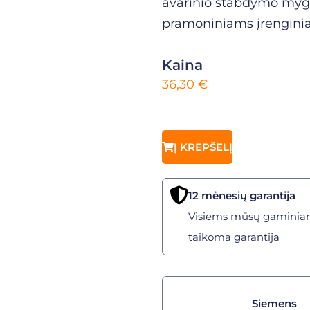
avarinio stabdymo mygtu
pramoniniams įrengini
Kaina
36,30
€
Į KREPŠELĮ
12 mėnesių garantija
Visiems mūsų gaminia
taikoma garantija
Siemens