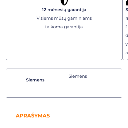
12 mėnesių garantija
Visiems mūsų gaminiams
taikoma garantija
J
y
a
Siemens
Siemens
APRAŠYMAS