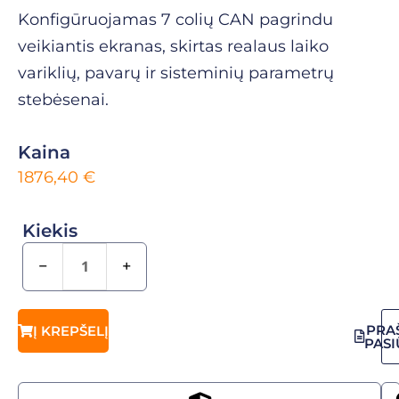
Konfigūruojamas 7 colių CAN pagrindu
veikiantis ekranas, skirtas realaus laiko
variklių, pavarų ir sisteminių parametrų
stebėsenai.
Kaina
1876,40
€
Kiekis
−
+
PRA
Į KREPŠELĮ
PAS