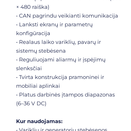
× 480 raiška)
• CAN pagrindu veikianti komunikacija
• Lanksti ekranų ir parametrų
konfigūracija
• Realaus laiko variklių, pavarų ir
sistemų stebėsena
• Reguliuojami aliarmų ir įspėjimų
slenksčiai
• Tvirta konstrukcija pramoninei ir
mobiliai aplinkai
• Platus darbinės įtampos diapazonas
(6–36 V DC)
Kur naudojamas:
• Variklių ir generatorių stebėsenos