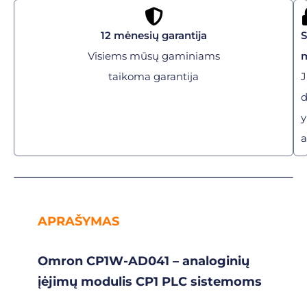
12 mėnesių garantija
Visiems mūsų gaminiams
taikoma garantija
J
y
a
APRAŠYMAS
Omron CP1W-AD041 – analoginių
įėjimų modulis CP1 PLC sistemoms