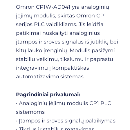
Omron CP1W-AD041 yra analoginių
įėjimų modulis, skirtas Omron CP1
serijos PLC valdikliams. Jis leidžia
patikimai nuskaityti analoginius
įtampos ir srovės signalus iš jutiklių bei
kitų lauko įrenginių. Modulis pasižymi
stabiliu veikimu, tikslumu ir paprastu
integravimu į kompaktiškas
automatizavimo sistemas.
Pagrindiniai privalumai:
• Analoginių įėjimų modulis CP1 PLC
sistemoms
• Įtampos ir srovės signalų palaikymas
• Tikslus ir stabilus matavimas