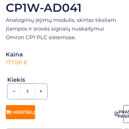
CP1W-AD041
Analoginių įėjimų modulis, skirtas tiksliam
įtampos ir srovės signalų nuskaitymui
Omron CP1 PLC sistemose.
Kaina
177,00
€
Kiekis
−
+
PRA
Į KREPŠELĮ
PAS