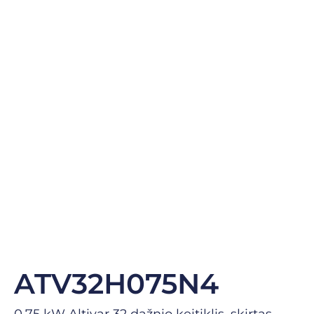
ATV32H075N4
0.75 kW Altivar 32 dažnio keitiklis, skirtas