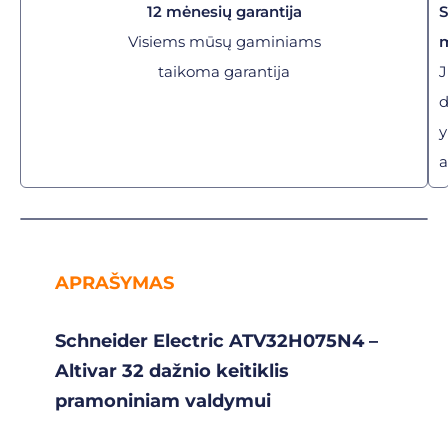
12 mėnesių garantija
Visiems mūsų gaminiams
taikoma garantija
J
y
a
APRAŠYMAS
Schneider Electric ATV32H075N4 –
Altivar 32 dažnio keitiklis
pramoniniam valdymui