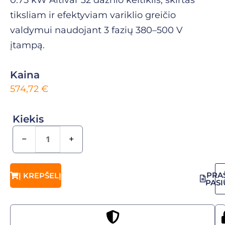
tiksliam ir efektyviam variklio greičio
valdymui naudojant 3 fazių 380–500 V
įtampą.
Kaina
574,72
€
Kiekis
−
+
PRA
Į KREPŠELĮ
PAS