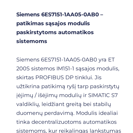
Siemens 6ES7151-1AA05-0AB0 –
patikimas sąsajos modulis
paskirstytoms automatikos
sistemoms
Siemens 6ES7151-1AA05-0AB0 yra ET
200S sistemos IM151-1 sąsajos modulis,
skirtas PROFIBUS DP tinklui. Jis
užtikrina patikimą ryšį tarp paskirstytų
įėjimų / išėjimų modulių ir SIMATIC S7
valdiklių, leidžiant greitą bei stabilų
duomenų perdavimą. Modulis idealiai
tinka decentralizuotoms automatikos
sistemoms, kur reikalingas lankstumas