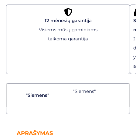
12 mėnesių garantija
Visiems mūsų gaminiams
taikoma garantija
J
y
a
"Siemens"
"Siemens"
APRAŠYMAS