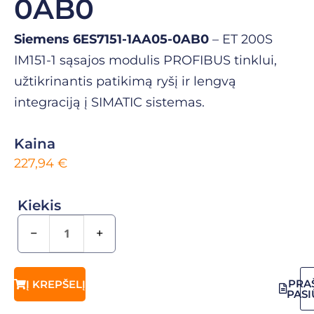
0AB0
Siemens 6ES7151-1AA05-0AB0
– ET 200S
IM151-1 sąsajos modulis PROFIBUS tinklui,
užtikrinantis patikimą ryšį ir lengvą
integraciją į SIMATIC sistemas.
Kaina
227,94
€
Kiekis
−
+
PRA
Į KREPŠELĮ
PAS