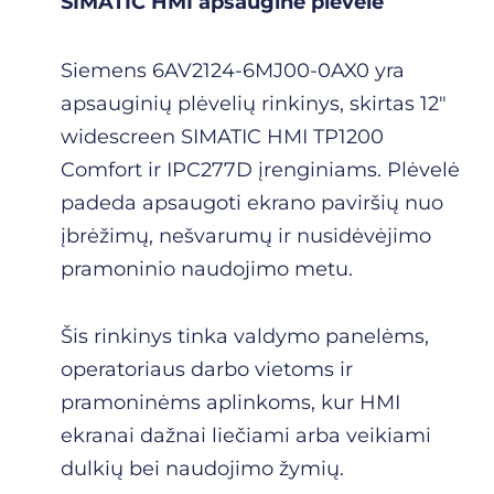
SIMATIC HMI apsauginė plėvelė
Siemens 6AV2124-6MJ00-0AX0 yra
apsauginių plėvelių rinkinys, skirtas 12″
widescreen SIMATIC HMI TP1200
Comfort ir IPC277D įrenginiams. Plėvelė
padeda apsaugoti ekrano paviršių nuo
įbrėžimų, nešvarumų ir nusidėvėjimo
pramoninio naudojimo metu.
Šis rinkinys tinka valdymo panelėms,
operatoriaus darbo vietoms ir
pramoninėms aplinkoms, kur HMI
ekranai dažnai liečiami arba veikiami
dulkių bei naudojimo žymių.