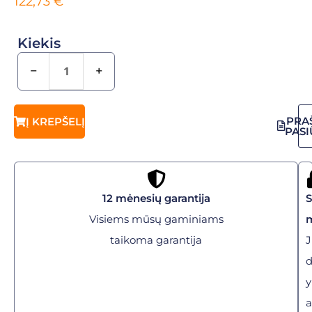
122,73
€
Kiekis
−
+
PRA
Į KREPŠELĮ
PAS
12 mėnesių garantija
Visiems mūsų gaminiams
taikoma garantija
J
y
a