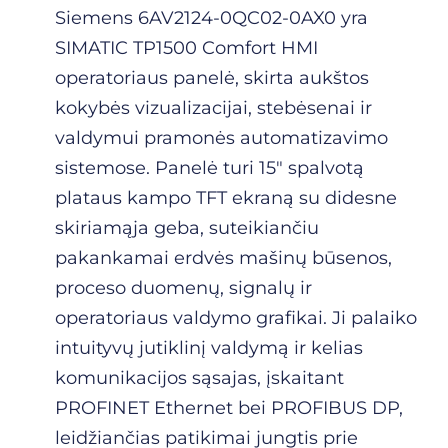
Siemens 6AV2124-0QC02-0AX0 yra
SIMATIC TP1500 Comfort HMI
operatoriaus panelė, skirta aukštos
kokybės vizualizacijai, stebėsenai ir
valdymui pramonės automatizavimo
sistemose. Panelė turi 15″ spalvotą
plataus kampo TFT ekraną su didesne
skiriamąja geba, suteikiančiu
pakankamai erdvės mašinų būsenos,
proceso duomenų, signalų ir
operatoriaus valdymo grafikai. Ji palaiko
intuityvų jutiklinį valdymą ir kelias
komunikacijos sąsajas, įskaitant
PROFINET Ethernet bei PROFIBUS DP,
leidžiančias patikimai jungtis prie