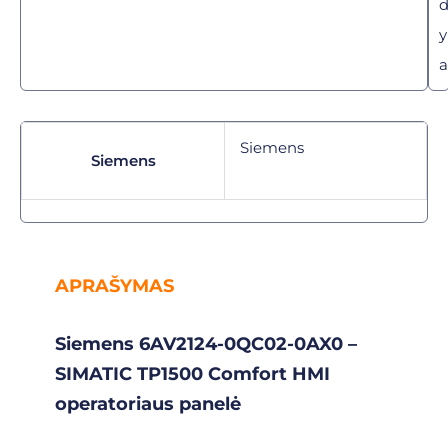
y
a
Siemens
Siemens
APRAŠYMAS
Siemens 6AV2124-0QC02-0AX0 –
SIMATIC TP1500 Comfort HMI
operatoriaus panelė