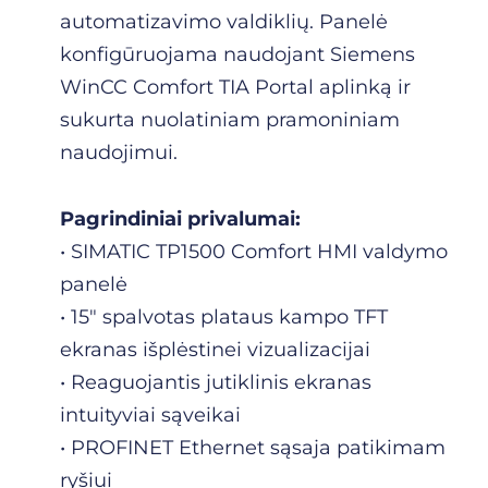
automatizavimo valdiklių. Panelė
konfigūruojama naudojant Siemens
WinCC Comfort TIA Portal aplinką ir
sukurta nuolatiniam pramoniniam
naudojimui.
Pagrindiniai privalumai:
• SIMATIC TP1500 Comfort HMI valdymo
panelė
• 15″ spalvotas plataus kampo TFT
ekranas išplėstinei vizualizacijai
• Reaguojantis jutiklinis ekranas
intuityviai sąveikai
• PROFINET Ethernet sąsaja patikimam
ryšiui