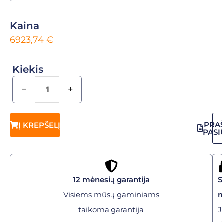
Kaina
6923,74
€
Kiekis
−
+
PRA
Į KREPŠELĮ
PAS
12 mėnesių garantija
Visiems mūsų gaminiams
taikoma garantija
J