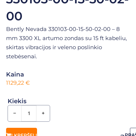
00
Bently Nevada 330103-00-15-50-02-00 – 8
mm 3300 XL artumo zondas su 15 ft kabeliu,
skirtas vibracijos ir veleno poslinkio
stebėsenai.
Kaina
1129,22
€
Kiekis
−
+
PRA
Į KREPŠELĮ