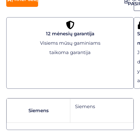
PAS
12 mėnesių garantija
Visiems mūsų gaminiams
taikoma garantija
J
y
a
Siemens
Siemens