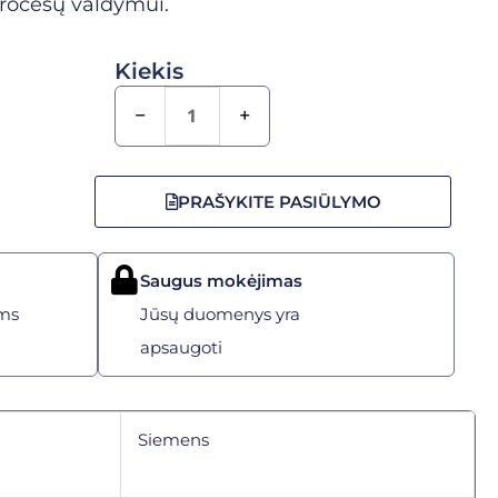
rocesų valdymui.
Kiekis
−
+
PRAŠYKITE PASIŪLYMO
Saugus mokėjimas
ms
Jūsų duomenys yra
apsaugoti
Siemens