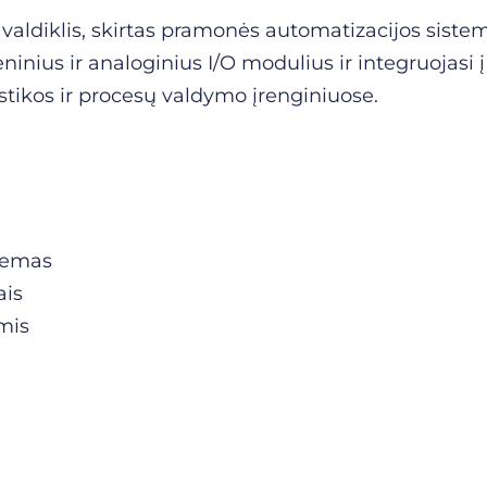
aldiklis, skirtas pramonės automatizacijos sistem
ninius ir analoginius I/O modulius ir integruojasi
tikos ir procesų valdymo įrenginiuose.
stemas
ais
mis