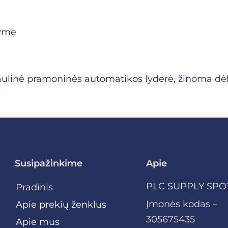
dyme
aulinė pramoninės automatikos lyderė, žinoma dė
Susipažinkime
Apie
PLC SUPPLY SPO
Pradinis
Įmonės kodas –
Apie prekių ženklus
305675435
Apie mus