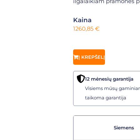
ilgalaikiam pramonės p
Kaina
1260,85
€
Į KREPŠELĮ
12 mėnesių garantija
Visiems mūsų gaminia
taikoma garantija
Siemens