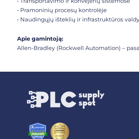
• Transportavimo ir konvejerių sistemose
• Pramoninių procesų kontrolėje
• Naudingųjų išteklių ir infrastruktūros val
Apie gamintoją:
Allen-Bradley (Rockwell Automation) – pas