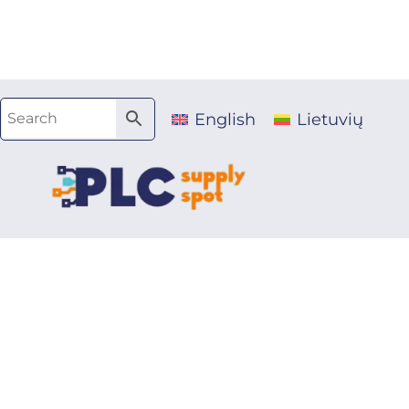
Pereiti
prie
turinio
English
Lietuvių