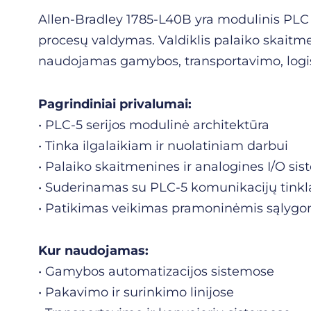
Allen-Bradley 1785-L40B yra modulinis PLC v
procesų valdymas. Valdiklis palaiko skaitme
naudojamas gamybos, transportavimo, logis
Pagrindiniai privalumai:
• PLC-5 serijos modulinė architektūra
• Tinka ilgalaikiam ir nuolatiniam darbui
• Palaiko skaitmenines ir analogines I/O si
• Suderinamas su PLC-5 komunikacijų tinkl
• Patikimas veikimas pramoninėmis sąlygo
Kur naudojamas:
• Gamybos automatizacijos sistemose
• Pakavimo ir surinkimo linijose