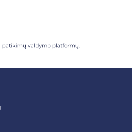
l patikimų valdymo platformų.
T