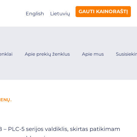
GAUTI KAINORAŠTĮ
English
Lietuvių
enklai
Apie prekių ženklus
Apie mus
Susisiek
IENŲ.
 – PLC-5 serijos valdiklis, skirtas patikimam