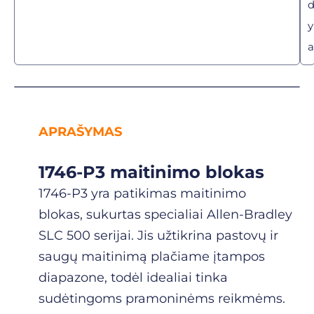
y
a
APRAŠYMAS
1746-P3 maitinimo blokas
1746-P3 yra patikimas maitinimo
blokas, sukurtas specialiai Allen-Bradley
SLC 500 serijai. Jis užtikrina pastovų ir
saugų maitinimą plačiame įtampos
diapazone, todėl idealiai tinka
sudėtingoms pramoninėms reikmėms.