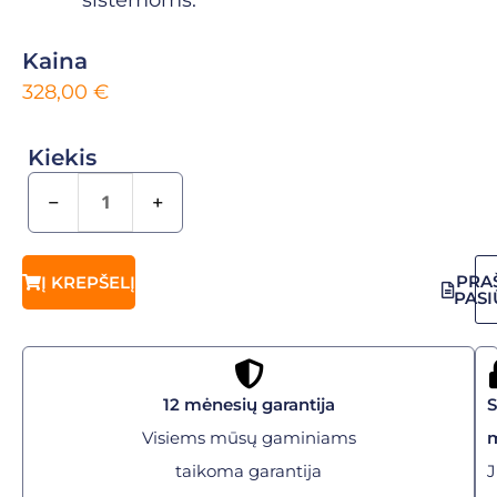
Kaina
328,00
€
Kiekis
−
+
PRA
Į KREPŠELĮ
PAS
12 mėnesių garantija
Visiems mūsų gaminiams
taikoma garantija
J