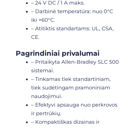
– 24 V DC / 1 A maks.
– Darbinė temperatūra: nuo 0°C
iki +60°C.
– Atitiktis standartams: UL, CSA,
CE.
Pagrindiniai privalumai
– Pritaikyta Allen-Bradley SLC 500
sistemai.
– Tinkamas tiek standartiniam,
tiek sudėtingam pramoniniam
naudojimui.
– Efektyvi apsauga nuo perkrovos
ir pertrūkių.
– Kompaktiškas dizainas ir