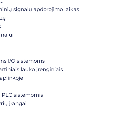
DC
eninių signalų apdorojimo laikas
azę
s
analui
oms I/O sistemoms
rtiniais lauko įrenginiais
aplinkoje
 ir PLC sistemomis
yrių įrangai