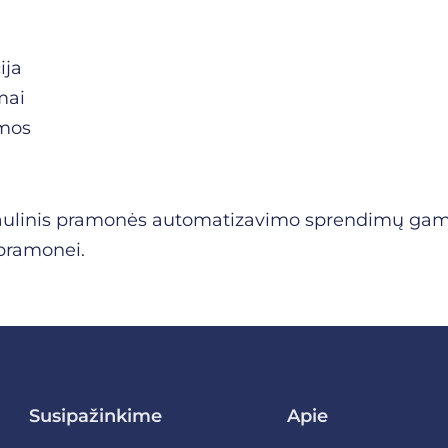
ija
mai
emos
aulinis pramonės automatizavimo sprendimų gamint
pramonei.
Susipažinkime
Apie