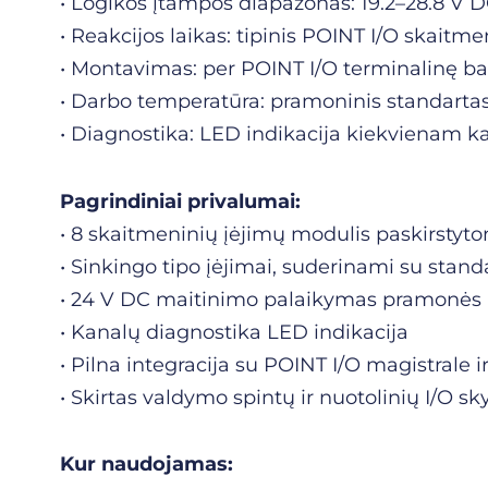
• Logikos įtampos diapazonas: 19.2–28.8 V 
• Reakcijos laikas: tipinis POINT I/O skaitm
• Montavimas: per POINT I/O terminalinę b
• Darbo temperatūra: pramoninis standarta
• Diagnostika: LED indikacija kiekvienam k
Pagrindiniai privalumai:
• 8 skaitmeninių įėjimų modulis paskirstyt
• Sinkingo tipo įėjimai, suderinami su standa
• 24 V DC maitinimo palaikymas pramonės 
• Kanalų diagnostika LED indikacija
• Pilna integracija su POINT I/O magistrale
• Skirtas valdymo spintų ir nuotolinių I/O sk
Kur naudojamas: