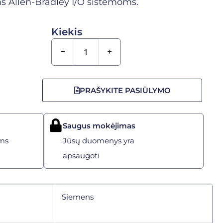
s Allen-Bradley I/O sistemoms.
Kiekis
−
+
PRAŠYKITE PASIŪLYMO
Saugus mokėjimas
ms
Jūsų duomenys yra
apsaugoti
Siemens