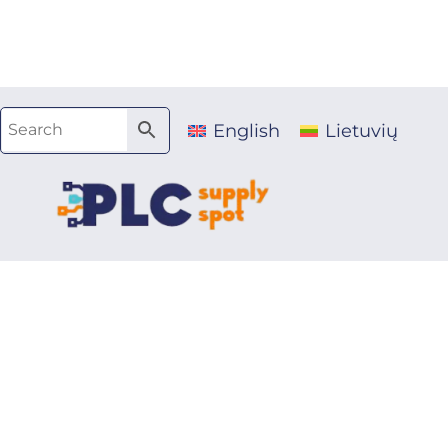
Pereiti
prie
turinio
English
Lietuvių