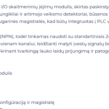
I/O skaitmeninių įėjimų modulis, skirtas paskirsty
, jungikliai ir artimojo veiksmo detektoriai, būseno
ugarinės magistralės, kad būtų integruotas į PLC
 (NPN), todėl tinkamas naudoti su standartiniais 
ekvienam kanalui, leidžianti matyti įvestų signalų
ikrinant tvarkingą lauko laidų prijungimą ir pato
odulis
onfigūraciją ir magistralę