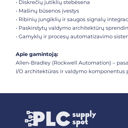
• Diskrečių jutiklių stebėsena
• Mašinų būsenos įvestys
• Ribinių jungiklių ir saugos signalų integrac
• Paskirstytų valdymo architektūrų sprendi
• Gamyklų ir procesų automatizavimo sist
Apie gamintoją:
Allen-Bradley (Rockwell Automation) – pas
I/O architektūras ir valdymo komponentus 