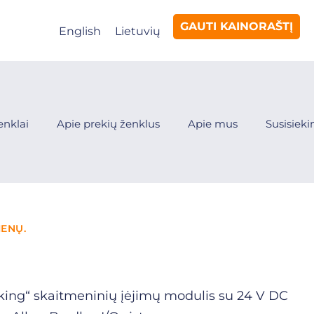
GAUTI KAINORAŠTĮ
English
Lietuvių
enklai
Apie prekių ženklus
Apie mus
Susisiek
IENŲ.
nking“ skaitmeninių įėjimų modulis su 24 V DC