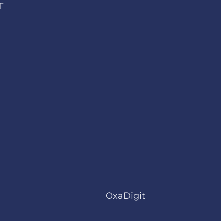
T
Sukurta
OxaDigit