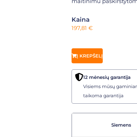
maitinimu paskirstytom
Kaina
197,81
€
Į KREPŠELĮ
12 mėnesių garantija
Visiems mūsų gaminia
taikoma garantija
Siemens