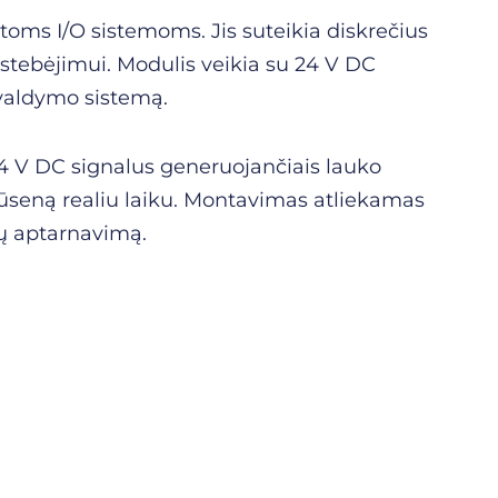
toms I/O sistemoms. Jis suteikia diskrečius
s stebėjimui. Modulis veikia su 24 V DC
 valdymo sistemą.
24 V DC signalus generuojančiais lauko
 būseną realiu laiku. Montavimas atliekamas
gų aptarnavimą.