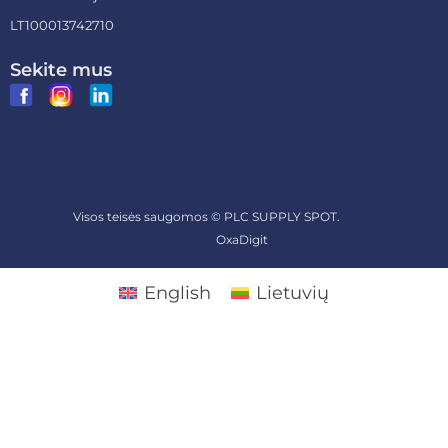
LT100013742710
Sekite mus
Visos teisės saugomos ©
PLC SUPPLY SPOT.
Sukurta
OxaDigit
English
Lietuvių