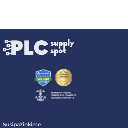
Susipažinkime