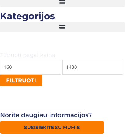
Kategorijos
Min
Maks
Filtruoti pagal kainą
kaina
kaina
FILTRUOTI
Norite daugiau informacijos?
SUSISIEKITE SU MUMIS